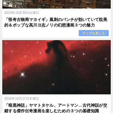
2024年10月30日水曜日
「怪奇古物商マヨイギ」風刺のパンチが効いていて耽美
的＆ポップな高川ヨ志ノリの幻想漫画３つの魅力
マンガを楽しむ
2024年10月17日木曜日
「暗黒神話」ヤマトタケル、アートマン…古代神話が交
錯する傑作伝奇漫画を楽しむための３つの基礎知識