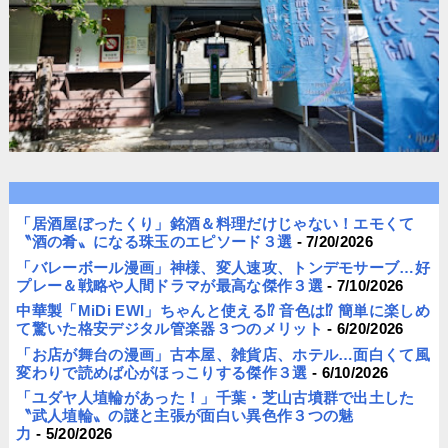
「居酒屋ぼったくり」銘酒＆料理だけじゃない！エモくて
〝酒の肴〟になる珠玉のエピソード３選
- 7/20/2026
「バレーボール漫画」神様、変人速攻、トンデモサーブ…好
プレー＆戦略や人間ドラマが最高な傑作３選
- 7/10/2026
中華製「MiDi EWI」ちゃんと使える⁉︎ 音色は⁉︎ 簡単に楽しめ
て驚いた格安デジタル管楽器３つのメリット
- 6/20/2026
「お店が舞台の漫画」古本屋、雑貨店、ホテル…面白くて風
変わりで読めば心がほっこりする傑作３選
- 6/10/2026
「ユダヤ人埴輪があった！」千葉・芝山古墳群で出土した
〝武人埴輪〟の謎と主張が面白い異色作３つの魅
力
- 5/20/2026