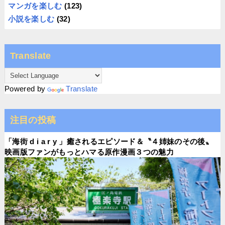
マンガを楽しむ
(123)
小説を楽しむ
(32)
Translate
Powered by
Translate
注目の投稿
「海街 d i a r y 」癒されるエピソード＆〝４姉妹のその後〟
映画版ファンがもっとハマる原作漫画３つの魅力