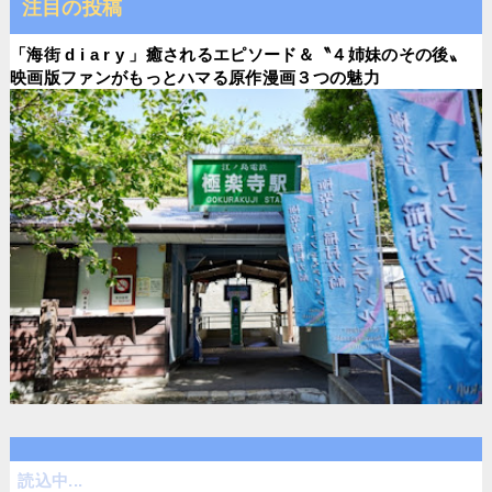
注目の投稿
「海街 d i a r y 」癒されるエピソード＆〝４姉妹のその後〟
映画版ファンがもっとハマる原作漫画３つの魅力
読込中...