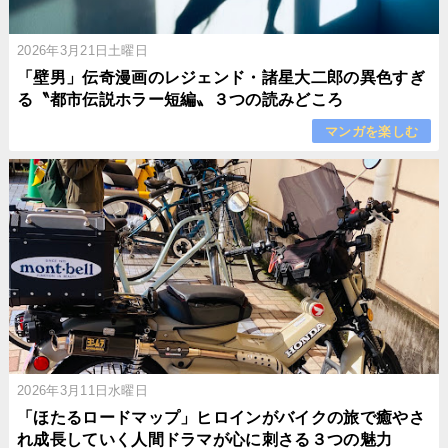
2026年3月21日土曜日
「壁男」伝奇漫画のレジェンド・諸星大二郎の異色すぎ
る〝都市伝説ホラー短編〟３つの読みどころ
マンガを楽しむ
2026年3月11日水曜日
「ほたるロードマップ」ヒロインがバイクの旅で癒やさ
れ成長していく人間ドラマが心に刺さる３つの魅力