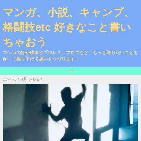
マンガ、小説、キャンプ、
格闘技etc 好きなこと書い
ちゃおう
マンガのほか映画やプロレス、ブログなど、もっと知りたいことを
深～く掘り下げて思いをつづります。
=
ホーム
/
3月 2026
/