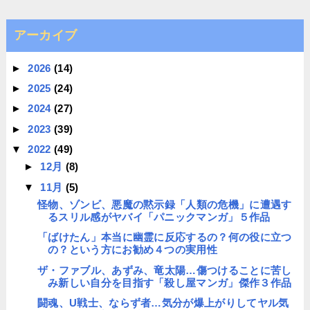
アーカイブ
►
2026
(14)
►
2025
(24)
►
2024
(27)
►
2023
(39)
▼
2022
(49)
►
12月
(8)
▼
11月
(5)
怪物、ゾンビ、悪魔の黙示録「人類の危機」に遭遇す
るスリル感がヤバイ「パニックマンガ」５作品
「ばけたん」本当に幽霊に反応するの？何の役に立つ
の？という方にお勧め４つの実用性
ザ・ファブル、あずみ、竜太陽…傷つけることに苦し
み新しい自分を目指す「殺し屋マンガ」傑作３作品
闘魂、U戦士、ならず者…気分が爆上がりしてヤル気