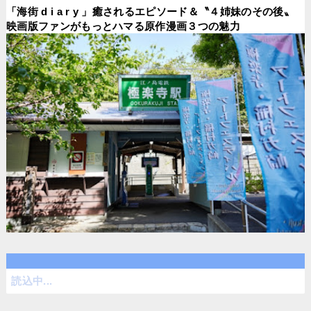
「海街 d i a r y 」癒されるエピソード＆〝４姉妹のその後〟
映画版ファンがもっとハマる原作漫画３つの魅力
読込中...