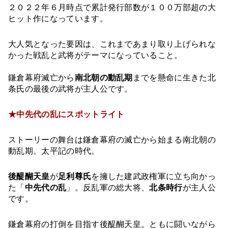
２０２２年６月時点で累計発行部数が１００万部超の大
ヒット作になっています。
大人気となった要因は、これまであまり取り上げられな
かった戦乱と武将がテーマになっていること。
鎌倉幕府滅亡から
南北朝の動乱期
までを懸命に生きた北
条氏の最後の武将が主人公です。
★中先代の乱にスポットライト
ストーリーの舞台は鎌倉幕府の滅亡から始まる南北朝の
動乱期。太平記の時代。
後醍醐天皇
が
足利尊氏
を擁した建武政権軍に立ち向かっ
た「
中先代の乱
」。反乱軍の総大将、
北条時行
が主人公
です。
鎌倉幕府の打倒を目指す後醍醐天皇。ともに闘いながら