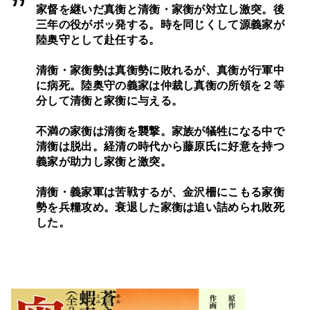
家督を継いだ真衡と清衡・家衡が対立し激突。後
三年の役がボッ発する。時を同じくして源義家が
陸奥守として赴任する。
清衡・家衡勢は真衡勢に敗れるが、真衡が行軍中
に病死。陸奥守の義家は仲裁し真衡の所領を２等
分して清衡と家衡に与える。
不満の家衡は清衡を襲撃。家族が犠牲になる中で
清衡は脱出。経清の時代から藤原氏に好意を持つ
義家が助力し家衡と激突。
清衡・義家軍は苦戦するが、金沢柵にこもる家衡
勢を兵糧攻め。衰退した家衡は追い詰められ敗死
した。