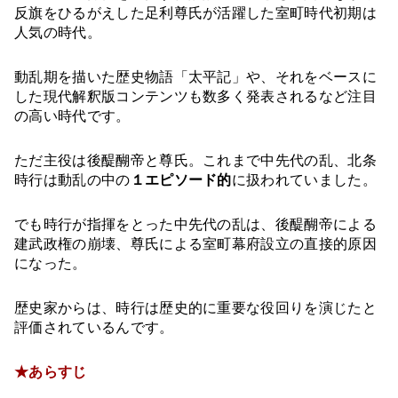
反旗をひるがえした足利尊氏が活躍した室町時代初期は
人気の時代。
動乱期を描いた歴史物語「太平記」や、それをベースに
した現代解釈版コンテンツも数多く発表されるなど注目
の高い時代です。
ただ主役は後醍醐帝と尊氏。これまで中先代の乱、北条
時行は動乱の中の
１エピソード的
に扱われていました。
でも時行が指揮をとった中先代の乱は、後醍醐帝による
建武政権の崩壊、尊氏による室町幕府設立の直接的原因
になった。
歴史家からは、時行は歴史的に重要な役回りを演じたと
評価されているんです。
★あらすじ