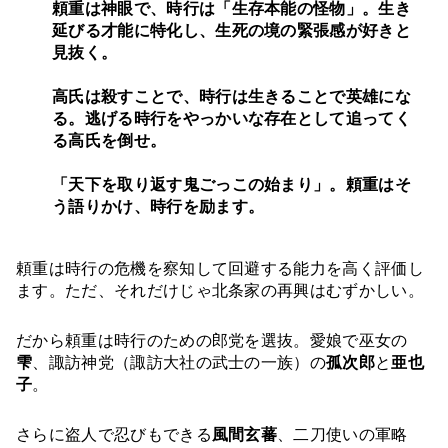
頼重は神眼で、時行は「生存本能の怪物」。生き
延びる才能に特化し、生死の境の緊張感が好きと
見抜く。
高氏は殺すことで、時行は生きることで英雄にな
る。逃げる時行をやっかいな存在として追ってく
る高氏を倒せ。
「天下を取り返す鬼ごっこの始まり」。頼重はそ
う語りかけ、時行を励ます。
頼重は時行の危機を察知して回避する能力を高く評価し
ます。ただ、それだけじゃ北条家の再興はむずかしい。
だから頼重は時行のための郎党を選抜。愛娘で巫女の
雫
、諏訪神党（諏訪大社の武士の一族）の
孤次郎
と
亜也
子
。
さらに盗人で忍びもできる
風間玄蕃
、二刀使いの軍略