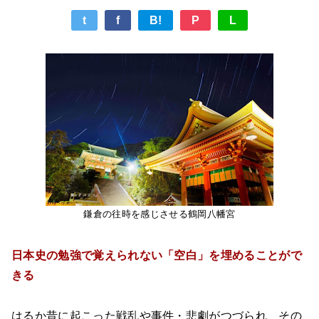
t
f
B!
P
L
鎌倉の往時を感じさせる鶴岡八幡宮
日本史の勉強で覚えられない「空白」を埋めることがで
きる
はるか昔に起こった戦乱や事件・悲劇がつづられ、その