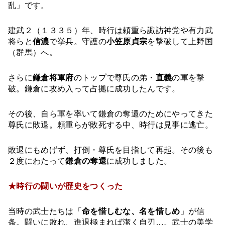
乱」です。
建武２（１３３５）年、時行は頼重ら諏訪神党や有力武
将らと
信濃
で挙兵。守護の
小笠原貞宗
を撃破して上野国
（群馬）へ。
さらに
鎌倉将軍府
のトップで尊氏の弟・
直義
の軍を撃
破。鎌倉に攻め入って占拠に成功したんです。
その後、自ら軍を率いて鎌倉の奪還のためにやってきた
尊氏に敗退。頼重らが敗死する中、時行は見事に逃亡。
敗退にもめげず、打倒・尊氏を目指して再起。その後も
２度にわたって
鎌倉の奪還
に成功しました。
★時行の闘いが歴史をつくった
当時の武士たちは「
命を惜しむな、名を惜しめ
」が信
条。闘いに敗れ、進退極まれば潔く自刃…。武士の美学