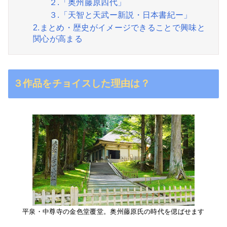
２.「奥州藤原四代」
３.「天智と天武ー新説・日本書紀ー」
2.まとめ・歴史がイメージできることで興味と
関心が高まる
３作品をチョイスした理由は？
平泉・中尊寺の金色堂覆堂。奥州藤原氏の時代を偲ばせます