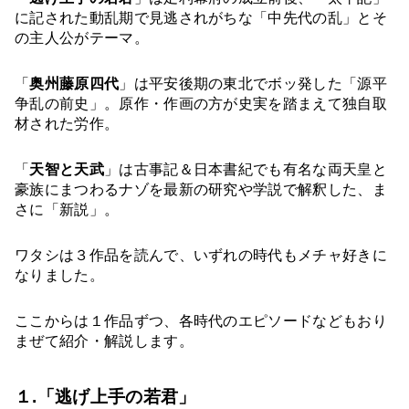
に記された動乱期で見逃されがちな「中先代の乱」とそ
の主人公がテーマ。
「
奥州藤原四代
」は平安後期の東北でボッ発した「源平
争乱の前史」。原作・作画の方が史実を踏まえて独自取
材された労作。
「
天智と天武
」は古事記＆日本書紀でも有名な両天皇と
豪族にまつわるナゾを最新の研究や学説で解釈した、ま
さに「新説」。
ワタシは３作品を読んで、いずれの時代もメチャ好きに
なりました。
ここからは１作品ずつ、各時代のエピソードなどもおり
まぜて紹介・解説します。
１.「逃げ上手の若君」