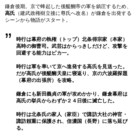
鎌倉後期。京で蜂起した後醍醐帝の軍を鎮圧するため、
高氏
（建武政権樹立後に尊氏へ改名）が鎌倉を出発する
シーンから物語がスタート。
時行は幕府の執権（トップ）北条得宗家（本家）
高時の御曹司。武芸はからっきしだけど、攻撃を
回避する能力はピカ一。
時行は軍を率いて京へ進発する高氏を見送った。
だが高氏が後醍醐天皇に寝返り、京の六波羅探題
（幕府の出張所）を攻略。
鎌倉にも新田義貞の軍が攻めかかり、鎌倉幕府は
高氏の挙兵からわずか２４日後に滅亡した。
時行は北条氏の家人（家臣）で諏訪大社の神官・
諏訪頼重に保護され、信濃国（長野）に落ち延び
る。