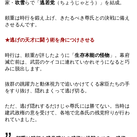
家・
吹雪
らで「
逃若党
（ちょうじゃとう）」を結成。
頼重は時行を鍛え上げ、きたるべき尊氏との決戦に備え
させるんです。
★逃げの天才に闘う術を身につけさせる
時行は、頼重が評したように「
生存本能の怪物
」。幕府
滅亡前は、武芸のケイコに連れていかれそうになると巧
みに脱出します。
抜群の跳躍力と動体視力で追いかけてくる家臣たちの手
をすり抜け、隠れまくって逃げ切る。
ただ、逃げ隠れするだけじゃ尊氏には勝てない。当時は
建武政権の意を受けて、各地で北条氏の残党狩りが行わ
れていました。