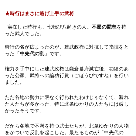
★時行はまさに逃げ上手の武将
実在した時行も、七転び八起きの人。
不屈の闘志
を持
った武人でした。
時行の名が広まったのが、建武政権に対抗して指揮をと
った「
中先代の乱
」です。
権力を手中にした建武政権は鎌倉幕府滅亡後、功績のあ
った公家、武将への論功行賞（ごほうびですね）を行い
ました。
ただ各地の勢力に隈なく行われたわけじゃなくて、漏れ
た人たちが多かった。特に北条ゆかりの人たちには厳し
かったそうです。
だから各地で不満を持つ武士たちが、北条ゆかりの人物
をかついで反乱を起こした。最たるものが「中先代の