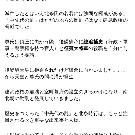
滅亡したとはいえ北条氏の若君には強固な権威がある。
「中先代の乱」はただの地方の反乱ではなく建武政権の
脅威でした。
尊氏は鎮圧に向かう際、後醍醐帝に
総追捕史
（行政・軍
事・警察権を持つ官人）と
征夷大将軍
の役職を自分に与
えるよう要請。
後醍醐天皇に拒否されたけど鎌倉に向かいました。ここ
から天皇と尊氏の間に溝が発生。
建武政権の崩壊と室町幕府の設立のきっかけになり、南
北朝の動乱と発展していきました。
歴史をつくった「中先代の乱」と北条時行は、もっと注
目されるべき重要な出来事と人物。