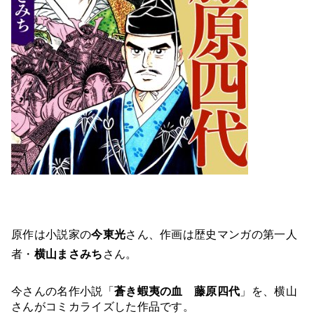
原作は小説家の
今東光
さん、作画は歴史マンガの第一人
者・
横山まさみち
さん。
今さんの名作小説「
蒼き蝦夷の血　藤原四代
」を、横山
さんがコミカライズした作品です。