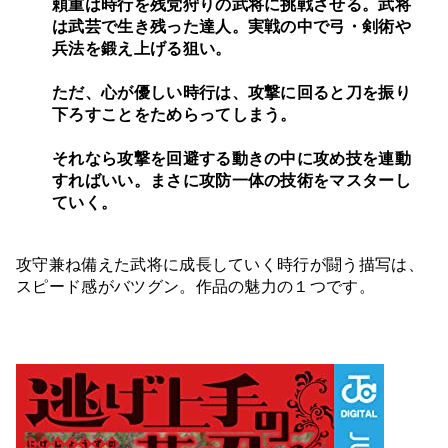
頼重は時行を残党狩りの武将に挑戦させる。武将
は武芸で生き残った達人。実戦の中で
弓
・
剣術
や
兵法
を鍛え上げる狙い。
ただ、心が優しい時行は、攻撃に回ると刀を振り
下ろすことをためらってしまう。
それなら攻撃を回避する動きの中に攻め技を連動
すればいい。まさに攻防一体の技術を
マスターし
ていく。
攻守兼ね備えた武将に成長していく時行が闘う描写は、
スピード感がバツグン。作品の魅力の１つです。