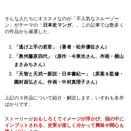
そんな人たちにオススメなのが「不人気なスルーゾー
ン」がテーマの「
日本史マンガ
」。この記事では数多く
の作品から厳選した、
「逃げ上手の若君」（著者・松井優征さん）
「奥州藤原四代」（原作・今東光さん、作画・横山
まさみちさん）
「天智と天武ー新説・日本書紀ー」（原案＆監修・
園村昌弘さん、作画・中村真理子さん）
上記の３作品について紹介・解説します。いずれも名作
ばかりです。
ストーリーが
おもしろくて
イメージが浮かび、頭の中に
インプットされる
。
史実が楽しく分かって興味や関心も