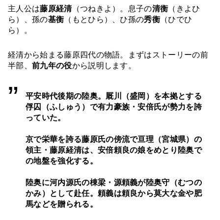
主人公は
藤原経清
（つねきよ）。息子の
清衡
（きよひ
ら）、孫の
基衡
（もとひら）、ひ孫の
秀衡
（ひでひ
ら）。
経清から始まる藤原四代の物語。まずはストーリーの前
半部、
前九年の役
から説明します。
平安時代後期の陸奥。厩川（盛岡）を本拠とする
俘囚（ふしゅう）で有力豪族・安倍氏が勢力を誇
っていた。
京で栄華を誇る藤原氏の傍流で亘理（宮城県）の
領主・藤原経清は、安倍頼良の娘をめとり陸奥で
の地盤を強化する。
陸奥に河内源氏の棟梁・源頼義が陸奥守（むつの
かみ）として赴任。頼義は頼良から莫大な金や肥
馬などを贈られる。