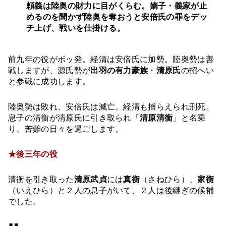
頼義は陸奥の財力に目がくらむ。嫡子・義家が止
めるのを聞かず陸奥を奪おうと安倍氏の罪をデッ
チ上げ、戦いを仕掛ける。
前九年の役がボッ発。経清は安倍氏に加勢。陸奥勢は善
戦しますが、源氏勢が
出羽の有力豪族
・
清原氏
の招へい
と参戦に成功します。
陸奥勢は敗れ、安倍氏は滅亡。経清も捕らえられ刑死。
息子の清衡が清原氏に引き取られ「
清原清衡
」と名乗
り、苦難の日々を過ごします。
★後三年の役
清衡を引き取った
清原武貞
には
真衡
（さねひら）、
家衡
（いえひら）と２人の息子がいて、２人は後継ぎの候補
でした。