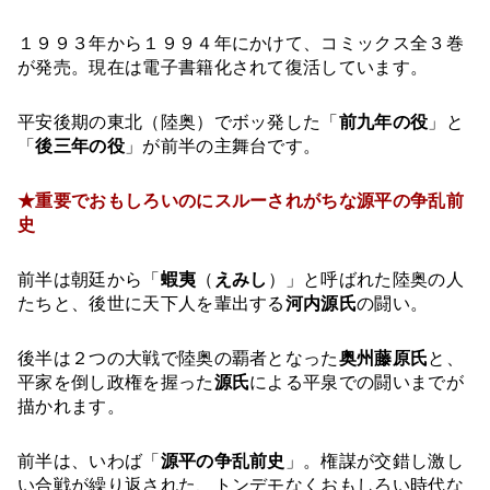
１９９３年から１９９４年にかけて、コミックス全３巻
が発売。現在は電子書籍化されて復活しています。
平安後期の東北（陸奥）でボッ発した「
前九年の役
」と
「
後三年の役
」が前半の主舞台です。
★重要でおもしろいのにスルーされがちな源平の争乱前
史
前半は朝廷から「
蝦夷
（
えみし
）」と呼ばれた陸奥の人
たちと、後世に天下人を輩出する
河内源氏
の闘い。
後半は２つの大戦で陸奥の覇者となった
奥州藤原氏
と、
平家を倒し政権を握った
源氏
による平泉での闘いまでが
描かれます。
前半は、いわば「
源平の争乱前史
」。権謀が交錯し激し
い合戦が繰り返された、トンデモなくおもしろい時代な