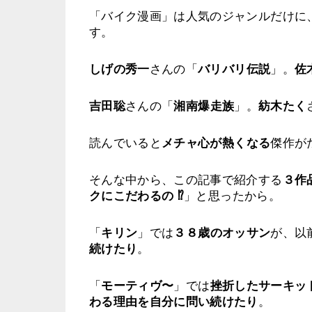
「バイク漫画」は人気のジャンルだけに
す。
しげの秀一
さんの「
バリバリ伝説
」。
佐
吉田聡
さんの「
湘南爆走族
」。
紡木たく
読んでいると
メチャ心が熱くなる
傑作が
そんな中から、この記事で紹介する
３作
クにこだわるの ⁉︎
」と思ったから。
「
キリン
」では
３８歳のオッサン
が、以
続けたり
。
「
モーティヴ〜
」では
挫折したサーキッ
わる理由を自分に問い続けたり
。