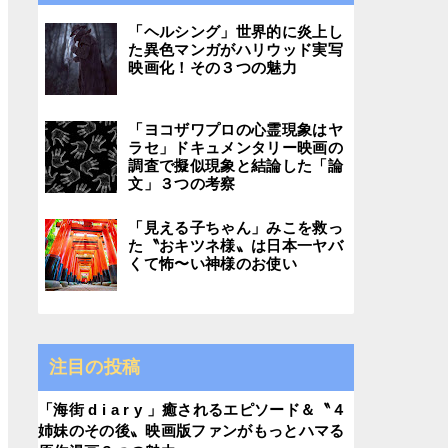
「ヘルシング」世界的に炎上し
た異色マンガがハリウッド実写
映画化！その３つの魅力
「ヨコザワプロの心霊現象はヤ
ラセ」ドキュメンタリー映画の
調査で擬似現象と結論した「論
文」３つの考察
「見える子ちゃん」みこを救っ
た〝おキツネ様〟は日本一ヤバ
くて怖〜い神様のお使い
注目の投稿
「海街 d i a r y 」癒されるエピソード＆〝４
姉妹のその後〟映画版ファンがもっとハマる