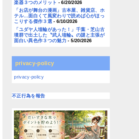
楽器３つのメリット
- 6/20/2026
「お店が舞台の漫画」古本屋、雑貨店、ホ
テル…面白くて風変わりで読めば心がほっ
こりする傑作３選
- 6/10/2026
「ユダヤ人埴輪があった！」千葉・芝山古
墳群で出土した〝武人埴輪〟の謎と主張が
面白い異色作３つの魅力
- 5/20/2026
privacy-policy
privacy-policy
不正行為を報告