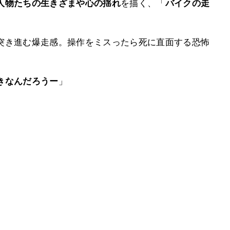
人物たちの生きざまや心の揺れ
を描く、「
バイクの走
突き進む爆走感。操作をミスったら死に直面する恐怖
きなんだろうー
」