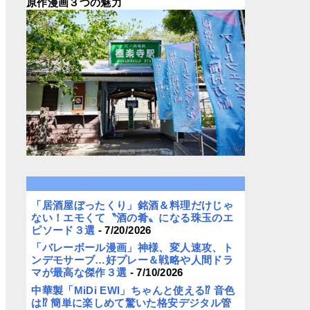
原作漫画３つの魅力
「居酒屋ぼったくり」銘酒＆料理だけじゃ
ない！エモくて〝酒の肴〟になる珠玉のエ
ピソード３選
- 7/20/2026
「バレーボール漫画」神様、変人速攻、ト
ンデモサーブ…好プレー＆戦略や人間ドラ
マが最高な傑作３選
- 7/10/2026
中華製「MiDi EWI」ちゃんと使える⁉︎ 音色
は⁉︎ 簡単に楽しめて驚いた格安デジタル管