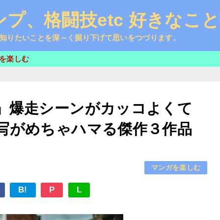
プ、格闘技etc 好きなこ
知りたいことを深～く掘り下げて思いをつづります。
を楽しむ
」爆走シーンがカッコよくて
写がめちゃハマる傑作３作品
マンガを楽しむ
B!
P
L