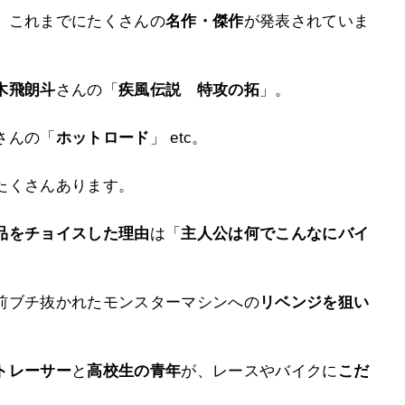
、これまでにたくさんの
名作・傑作
が発表されていま
木飛朗斗
さんの「
疾風伝説 特攻の拓
」。
さんの「
ホットロード
」 etc。
たくさんあります。
品をチョイスした理由
は「
主人公は何でこんなにバイ
前ブチ抜かれたモンスターマシンへの
リベンジを狙い
トレーサー
と
高校生の青年
が、レースやバイクに
こだ