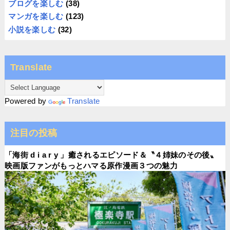
ブログを楽しむ
(38)
マンガを楽しむ
(123)
小説を楽しむ
(32)
Translate
Powered by
Translate
注目の投稿
「海街 d i a r y 」癒されるエピソード＆〝４姉妹のその後〟
映画版ファンがもっとハマる原作漫画３つの魅力