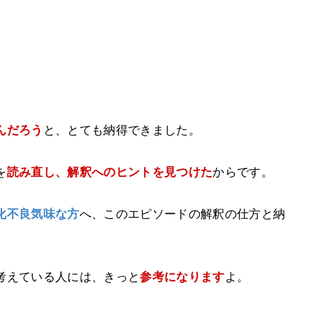
んだろう
と、とても納得できました。
を
読み直し、解釈へのヒントを見つけた
からです。
化不良気味な方
へ、
このエピソードの解釈の仕方と納
考えている人には、きっと
参考になります
よ。