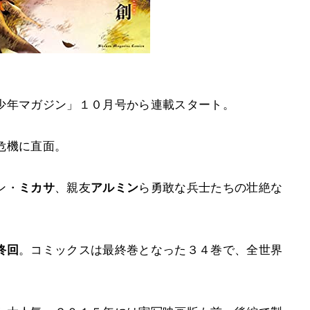
少年マガジン」１０月号から連載スタート。
危機に直面。
ン・
ミカサ
、親友
アルミン
ら勇敢な兵士たちの壮絶な
終回
。コミックスは最終巻となった３４巻で、全世界