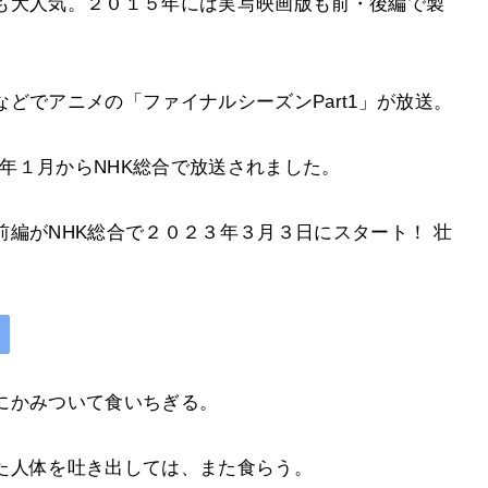
も大人気。２０１５年には実写映画版も前・後編で製
どでアニメの「ファイナルシーズンPart1」が放送。
２年１月からNHK総合で放送されました。
編がNHK総合で２０２３年３月３日にスタート！ 壮
にかみついて食いちぎる。
た人体を吐き出しては、また食らう。