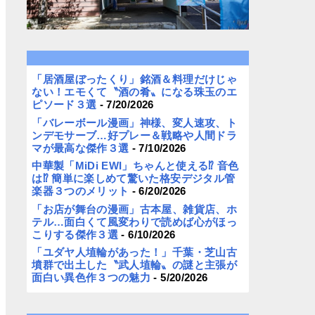
「居酒屋ぼったくり」銘酒＆料理だけじゃ
ない！エモくて〝酒の肴〟になる珠玉のエ
ピソード３選
- 7/20/2026
「バレーボール漫画」神様、変人速攻、ト
ンデモサーブ…好プレー＆戦略や人間ドラ
マが最高な傑作３選
- 7/10/2026
中華製「MiDi EWI」ちゃんと使える⁉︎ 音色
は⁉︎ 簡単に楽しめて驚いた格安デジタル管
楽器３つのメリット
- 6/20/2026
「お店が舞台の漫画」古本屋、雑貨店、ホ
テル…面白くて風変わりで読めば心がほっ
こりする傑作３選
- 6/10/2026
「ユダヤ人埴輪があった！」千葉・芝山古
墳群で出土した〝武人埴輪〟の謎と主張が
面白い異色作３つの魅力
- 5/20/2026