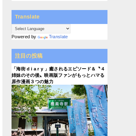
Translate
Powered by
Translate
注目の投稿
「海街 d i a r y 」癒されるエピソード＆〝４
姉妹のその後〟映画版ファンがもっとハマる
原作漫画３つの魅力