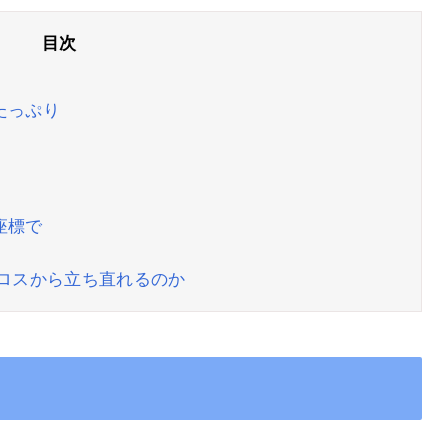
たっぷり
座標で
撃ロスから立ち直れるのか