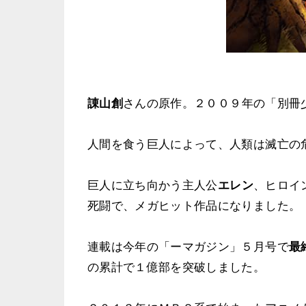
諌山創
さんの原作。２００９年の「別冊
人間を食う巨人によって、人類は滅亡の
巨人に立ち向かう主人公
エレン
、ヒロイ
死闘で、メガヒット作品になりました。
連載は今年の「ーマガジン」５月号で
最
の累計で１億部を突破しました。