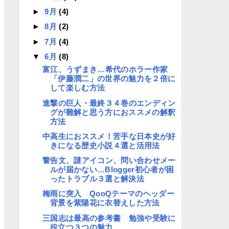
►
9月
(4)
►
8月
(2)
►
7月
(4)
▼
6月
(8)
富江、うずまき…希代のホラー作家
「伊藤潤二」の世界の魅力を２倍に
して楽しむ方法
進撃の巨人・最終３４巻のエンディン
グが難解と思う方におススメの解釈
方法
中高生におススメ！苦手な日本史が好
きになる歴史小説４選と活用法
警告文、謎アイコン、問い合わせメー
ルが届かない…Blogger初心者が困
ったトラブル３選と解決法
梅雨に突入 QooQテーマのヘッダー
背景を紫陽花に衣替えした方法
三国志は最高の参考書 勉強や受験に
役立つ３つの魅力