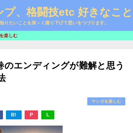
プ、格闘技etc 好きなこ
知りたいことを深～く掘り下げて思いをつづります。
を楽しむ
巻のエンディングが難解と思う
法
マンガを楽しむ
B!
P
L