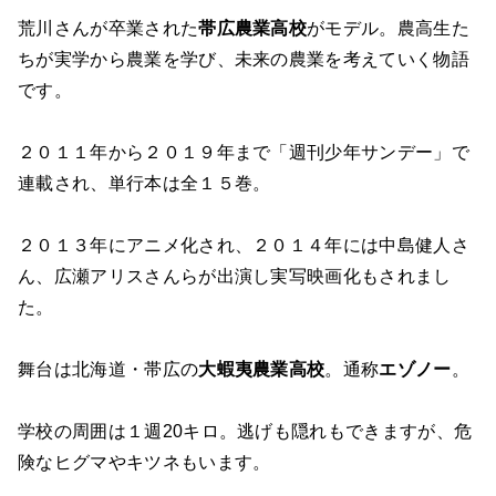
荒川さんが卒業された
帯広農業高校
がモデル。農高生た
ちが実学から農業を学び、未来の農業を考えていく物語
です。
２０１１年から２０１９年まで「週刊少年サンデー」で
連載され、単行本は全１５巻。
２０１３年にアニメ化され、２０１４年には中島健人さ
ん、広瀬アリスさんらが出演し実写映画化もされまし
た。
舞台は北海道・帯広の
大蝦夷農業高校
。通称
エゾノー
。
学校の周囲は１週20キロ。逃げも隠れもできますが、危
険なヒグマやキツネもいます。