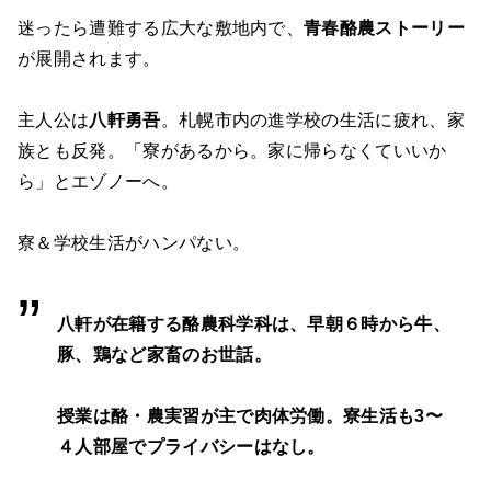
迷ったら遭難する広大な敷地内で、
青春酪農ストーリー
が展開されます。
主人公は
八軒勇吾
。札幌市内の進学校の生活に疲れ、家
族とも反発。「寮があるから。家に帰らなくていいか
ら」とエゾノーへ。
寮＆学校生活がハンパない。
八軒が在籍する酪農科学科は、早朝６時から牛、
豚、鶏など家畜のお世話。
授業は酪・農実習が主で肉体労働。寮生活も3〜
４人部屋でプライバシーはなし。