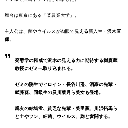
舞台は東京にある「某農業大学」。
主人公は、菌やウイルスが肉眼で
見える
新入生・
沢木直
保
。
発酵学の権威で沢木の
見える
力に期待する
樹慶蔵
教授にゼミへ取り込まれる。
ゼミの院生でヒロイン・長谷川遥、酒豪の先輩・
武藤葵、同級生の及川葉月ら美女も登場。
親友の結城蛍、貧乏な先輩・美里薫、川浜拓馬ら
と土やフン、細菌、ウイルス、麹と奮闘する。