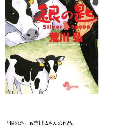
「銀の匙」も
荒川弘
さんの作品。