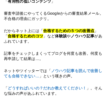
「
有用性の低いコンテンツ
」
審査申請後にやってくるGoogleからの審査結果メール。
不合格の理由にガックリ。
だからネット上には「
合格するための５つの改善点
」
「
合格するためのコツ
」など
体験談
や
ノウハウ記事
があ
ふれています。
記事をチェックしまくってブログを何度も改善。何度も
再申請して結果は…。
ネットやツイッターでは
「
ノウハウ記事を読んで改善し
ても
合格できない…
」という嘆きの声。
「
どうすればいいの？だれか教えてください！
」。そん
な悩みの声があふれています。