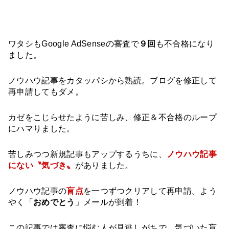
ワタシもGoogle AdSenseの審査で
９回
も不合格になり
ました。
ノウハウ記事をカタッパシから熟読。ブログを修正して
再申請してもダメ。
カゼをこじらせたように苦しみ、修正＆不合格のループ
にハマりました。
苦しみつつ新規記事もアップするうちに、
ノウハウ記事
にない〝気づき〟
がありました。
ノウハウ記事の
盲点
を一つずつクリアして再申請。よう
やく「
おめでとう
」メールが到着！
この記事では審査に悩む人が見逃しがちで、気づいた盲