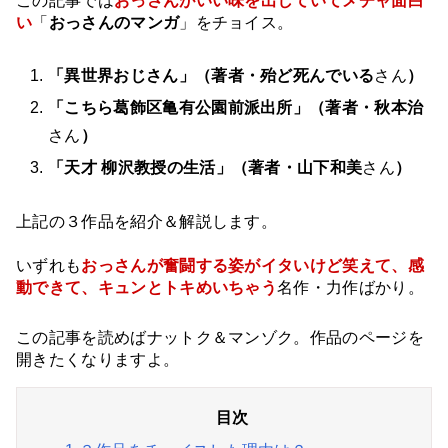
この記事では
おっさんがいい味を出していてメチャ面白
い
「
おっさんのマンガ
」をチョイス。
「異世界おじさん」（著者・殆ど死んでいる
さん
）
「こちら葛飾区亀有公園前派出所」（著者・秋本治
さん
）
「天才 柳沢教授の生活」（著者・山下和美
さん
）
上記の３作品を紹介＆解説します。
いずれも
おっさんが奮闘する姿がイタいけど笑えて、感
動できて、キュンとトキめいちゃう
名作・力作ばかり。
この記事を読めばナットク＆マンゾク。作品のページを
開きたくなりますよ。