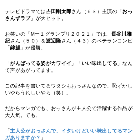
テレビドラマでは
吉田剛太郎
さん（６３）主演の「
おっ
さんずラブ
」が大ヒット。
お笑いの「Mー１グランプリ２０２１」では、
長谷川雅
紀
さん（５０）＆
渡辺隆
さん（４３）のベテランコンビ
「
錦鯉
」が優勝。
「
がんばってる姿がカワイイ
」「
いい味出してる
」なん
て声があがってます。
この記事を書いてるワタシもおっさんなので、恥ずかし
いやらうれしいやら（笑）。
だからマンガでも、おっさんが主人公で活躍する作品が
大人気。でも、
「
主人公がおっさん
で、イタいけどいい味出してるマン
ガありますか？
」