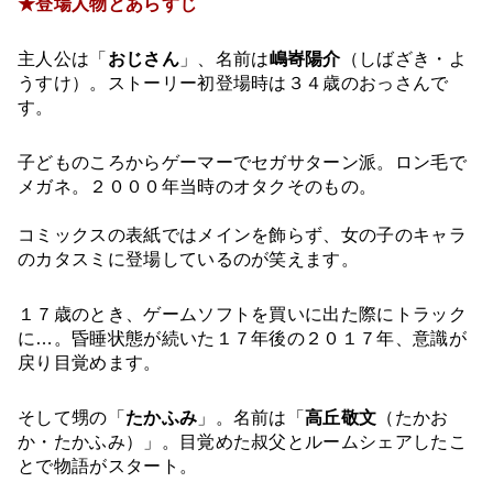
★登場人物とあらすじ
主人公は「
おじさん
」、名前は
嶋㟢陽介
（しばざき・よ
うすけ）。ストーリー初登場時は３４歳のおっさんで
す。
子どものころからゲーマーでセガサターン派。ロン毛で
メガネ。２０００年当時のオタクそのもの。
コミックスの表紙ではメインを飾らず、女の子のキャラ
のカタスミに登場しているのが笑えます。
１７歳のとき、ゲームソフトを買いに出た際にトラック
に…。昏睡状態が続いた１７年後の２０１７年、意識が
戻り目覚めます。
そして甥の「
たかふみ
」。名前は「
高丘敬文
（たかお
か・たかふみ）」。目覚めた叔父とルームシェアしたこ
とで物語がスタート。