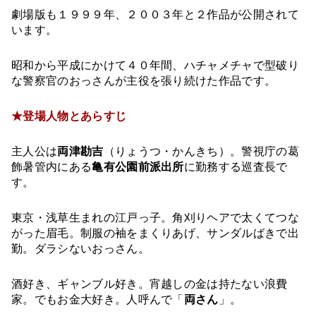
劇場版も１９９９年、２００３年と２作品が公開されて
います。
昭和から平成にかけて４０年間、ハチャメチャで型破り
な警察官のおっさんが主役を張り続けた作品です。
★登場人物とあらすじ
主人公は
両津勘吉
（りょうつ・かんきち）。警視庁の葛
飾暑管内にある
亀有公園前派出所
に勤務する巡査長で
す。
東京・浅草生まれの江戸っ子。角刈りヘアで太くてつな
がった眉毛。制服の袖をまくりあげ、サンダルばきで出
勤。ダラシないおっさん。
酒好き、ギャンブル好き。宵越しの金は持たない浪費
家。でもお金大好き。人呼んで「
両さん
」。