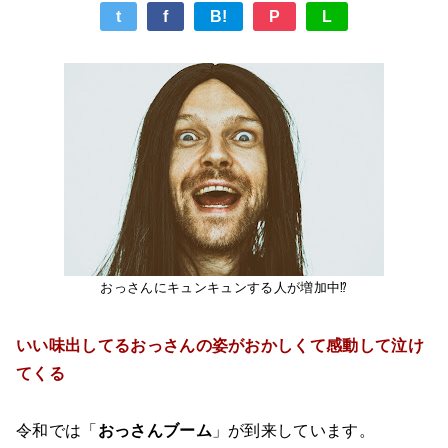
t
f
B!
P
L
おっさんにキュンキュンする人が増加中⁉︎
いい味出してるおっさんの姿がおかしくて感動して泣け
てくる
令和では「
おっさん
ブーム
」が到来しています。