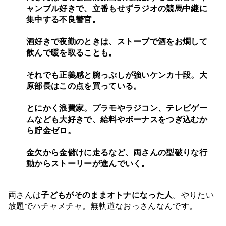
ャンブル好きで、立番もせずラジオの競馬中継に
集中する不良警官。
酒好きで夜勤のときは、ストーブで酒をお燗して
飲んで暖を取ることも。
それでも正義感と腕っぷしが強いケンカ十段。大
原部長はこの点を買っている。
とにかく浪費家。プラモやラジコン、テレビゲー
ムなども大好きで、給料やボーナスをつぎ込むか
ら貯金ゼロ。
金欠から金儲けに走るなど、両さんの型破りな行
動からストーリーが進んでいく。
両さんは
子どもがそのままオトナになった人
。やりたい
放題でハチャメチャ。無軌道なおっさんなんです。