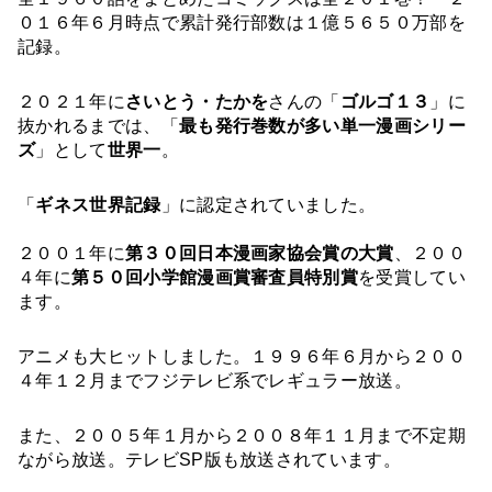
０１６年６月時点で累計発行部数は１億５６５０万部を
記録。
２０２１年に
さいとう・たかを
さんの「
ゴルゴ１３
」に
抜かれるまでは、「
最も発行巻数が多い単一漫画シリー
ズ
」として
世界一
。
「
ギネス世界記録
」に認定されていました。　
２００１年に
第３０回日本漫画家協会賞の大賞
、２００
４年に
第５０回小学館漫画賞審査員特別賞
を受賞してい
ます。
アニメも大ヒットしました。１９９６年６月から２００
４年１２月までフジテレビ系でレギュラー放送。
また、２００５年１月から２００８年１１月まで不定期
ながら放送。テレビSP版も放送されています。