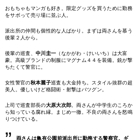
おもちゃもマンガも好き。限定グッズを買うために勤務
をサボって売り場に並ぶ人。
派出所の仲間も個性的な人ばかり。まずは両さんを慕う
後輩２人から。
後輩の巡査、
中川圭一
（なかがわ・けいいち）は大富
豪。高級ブランドの制服にマグナム４４を装備。銃が撃
ちたくて警官に。
女性警官の
秋本麗子
巡査も大金持ち。スタイル抜群の超
美人。優しいけど格闘術・射撃はバツグン。
上司で巡査部長の
大原大次郎
。両さんが中学生のころか
ら知っている腐れ縁。まじめ一徹。不良の両さんを怒鳴
りつけている。
両さんは亀有公園前派出所に勤務する警察官。ギ