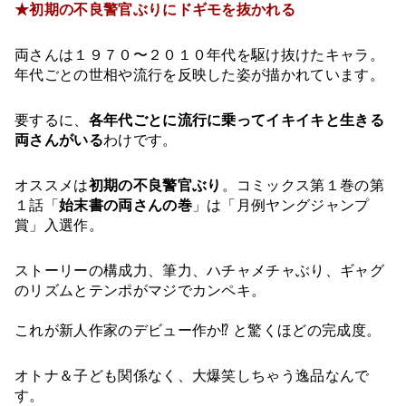
★初期の不良警官ぶりにドギモを抜かれる
両さんは１９７０〜２０１０年代を駆け抜けたキャラ。
年代ごとの世相や流行を反映した姿が描かれています。
要するに、
各年代ごとに流行に乗ってイキイキと生きる
両さんがいる
わけです。
オススメは
初期の不良警官ぶり
。コミックス第１巻の第
１話「
始末書の両さんの巻
」は「月例ヤングジャンプ
賞」入選作。
ストーリーの構成力、筆力、ハチャメチャぶり、ギャグ
のリズムとテンポがマジでカンペキ。
これが新人作家のデビュー作か⁉︎ と驚くほどの完成度。
オトナ＆子ども関係なく、大爆笑しちゃう逸品なんで
す。