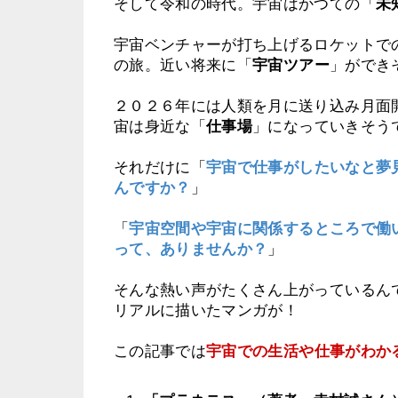
そして令和の時代。宇宙はかつての「
未
宇宙ベンチャーが打ち上げるロケットで
の旅。
近い将来に「
宇宙ツアー
」ができ
２０２６年には人類を月に送り込み月面
宙は身近な「
仕事場
」になっていきそう
それだけに
「
宇宙で仕事がしたいなと夢
んですか？
」
「
宇宙空間や宇宙に関係するところで働
って、ありませんか？
」
そんな熱い声がたくさん上がっているん
リアルに描いたマンガが！
この記事では
宇宙での生活や仕事がわか