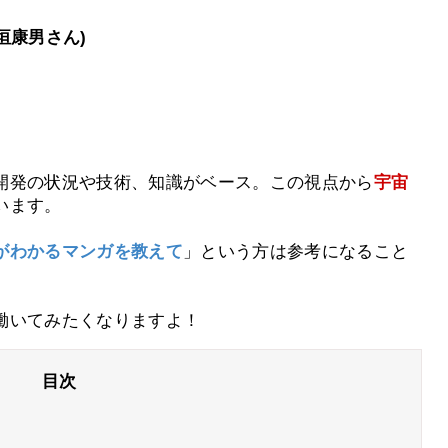
）
田垣康男さん)
）
。
開発の状況や技術、知識がベース。この視点から
宇宙
います。
がわかるマンガを教えて
」という方は参考になること
働いてみたくなりますよ！