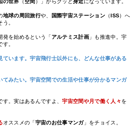
知の世界
（
空間
）」からグッと
身近
になっています。
の
地球の周回旅行
や、
国際宇宙ステーション
（
ISS
）へ
そう。
開発を始めるという「
アルテミス計画
」も推進中。宇
です。
見ています。宇宙飛行士以外にも、どんな仕事がある
いてみたい。宇宙空間での生活や仕事が分かるマンガ
です。実はあるんですよ、
宇宙空間や月で働く人々
を
る
オススメの「
宇宙のお仕事マンガ
」をチョイス。