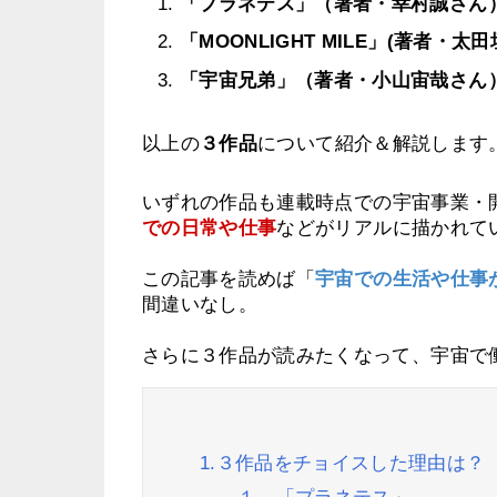
「プラネテス」（著者・幸村誠さん
「MOONLIGHT MILE」(著者・太
「宇宙兄弟」（著者・小山宙哉さん
以上の
３作品
について紹介＆解説します
いずれの作品も連載
時点での宇宙事業・
での日常や仕事
などがリアルに描かれて
この記事を読めば「
宇宙での生活や仕事
間違いなし。
さらに３作品が読みたくなって、宇宙で
1.３作品をチョイスした理由は？