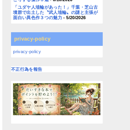
「ユダヤ人埴輪があった！」千葉・芝山古
墳群で出土した〝武人埴輪〟の謎と主張が
面白い異色作３つの魅力
- 5/20/2026
privacy-policy
privacy-policy
不正行為を報告