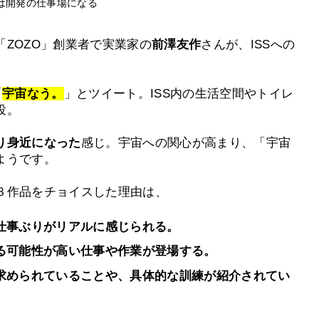
は開発の仕事場になる
ZOZO」創業者で実業家の
前澤友作
さんが、ISSへ
の
「
宇宙なう。
」とツイート。
ISS内の生活空間やトイレ
投。
り身近になった
感じ。
宇宙への関心が高まり、「宇宙
ようです。
３作品をチョイスした理由は、
仕事ぶりがリアルに感じられる
。
る可能性が高い仕事や作業が登場する。
求められていることや、具体的な訓練が紹介されてい