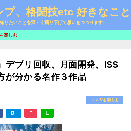
プ、格闘技etc 好きなこ
知りたいことを深～く掘り下げて思いをつづります。
を楽しむ
デブリ回収、月面開発、ISS
方が分かる名作３作品
マンガを楽しむ
B!
P
L