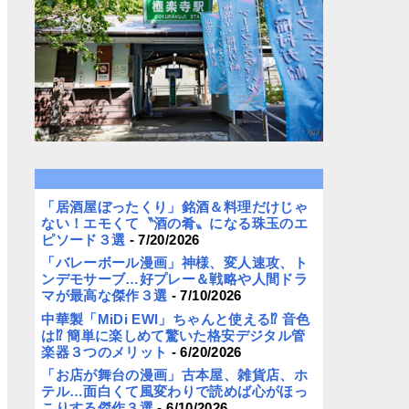
「居酒屋ぼったくり」銘酒＆料理だけじゃ
ない！エモくて〝酒の肴〟になる珠玉のエ
ピソード３選
- 7/20/2026
「バレーボール漫画」神様、変人速攻、ト
ンデモサーブ…好プレー＆戦略や人間ドラ
マが最高な傑作３選
- 7/10/2026
中華製「MiDi EWI」ちゃんと使える⁉︎ 音色
は⁉︎ 簡単に楽しめて驚いた格安デジタル管
楽器３つのメリット
- 6/20/2026
「お店が舞台の漫画」古本屋、雑貨店、ホ
テル…面白くて風変わりで読めば心がほっ
こりする傑作３選
- 6/10/2026