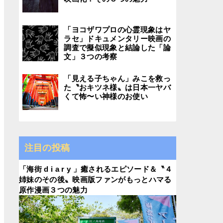
「ヨコザワプロの心霊現象はヤ
ラセ」ドキュメンタリー映画の
調査で擬似現象と結論した「論
文」３つの考察
「見える子ちゃん」みこを救っ
た〝おキツネ様〟は日本一ヤバ
くて怖〜い神様のお使い
注目の投稿
「海街 d i a r y 」癒されるエピソード＆〝４
姉妹のその後〟映画版ファンがもっとハマる
原作漫画３つの魅力